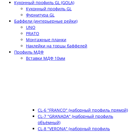
Кухонный профиль GL (GOLA)
Кухонный профиль GL
Фурнитура GL
Баффели (интерьерные рейки)
UNO
PRATO
Монтажные планки
Наклейки на торцы баффелей
Профиль МДФ
Вставки МДФ 10мм
CL-6 "FRANCO" (наборный профиль прямой)
CL-7 "GRANADA" (наборный профиль
объёмный)
CL-8 "VERONA" (наборный профиль