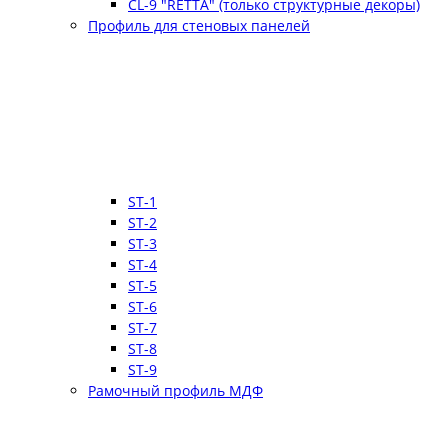
CL-9 "RETTA" (только структурные декоры)
Профиль для стеновых панелей
ST-1
ST-2
ST-3
ST-4
ST-5
ST-6
ST-7
ST-8
ST-9
Рамочный профиль МДФ