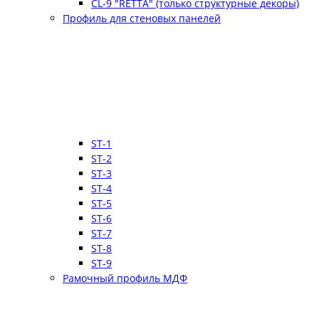
CL-9 "RETTA" (только структурные декоры)
Профиль для стеновых панелей
ST-1
ST-2
ST-3
ST-4
ST-5
ST-6
ST-7
ST-8
ST-9
Рамочный профиль МДФ