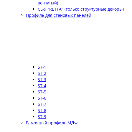
вогнутый)
CL-9 "RETTA" (только структурные декоры)
Профиль для стеновых панелей
ST-1
ST-2
ST-3
ST-4
ST-5
ST-6
ST-7
ST-8
ST-9
Рамочный профиль МДФ