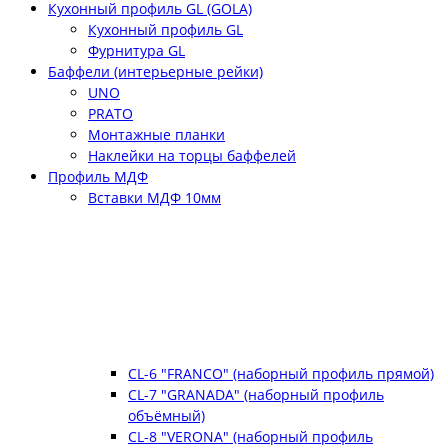
Кухонный профиль GL (GOLA)
Кухонный профиль GL
Фурнитура GL
Баффели (интерьерные рейки)
UNO
PRATO
Монтажные планки
Наклейки на торцы баффелей
Профиль МДФ
Вставки МДФ 10мм
CL-6 "FRANCO" (наборный профиль прямой)
CL-7 "GRANADA" (наборный профиль
объёмный)
CL-8 "VERONA" (наборный профиль