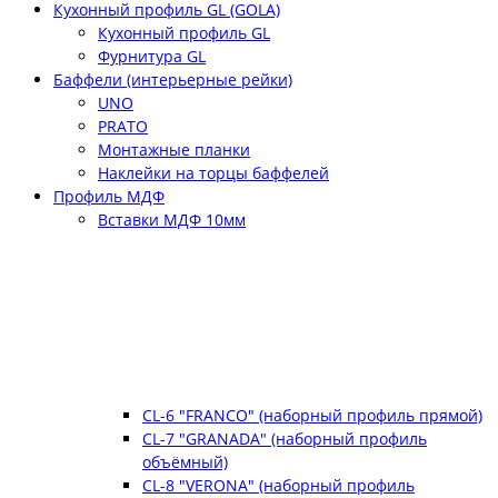
Кухонный профиль GL (GOLA)
Кухонный профиль GL
Фурнитура GL
Баффели (интерьерные рейки)
UNO
PRATO
Монтажные планки
Наклейки на торцы баффелей
Профиль МДФ
Вставки МДФ 10мм
CL-6 "FRANCO" (наборный профиль прямой)
CL-7 "GRANADA" (наборный профиль
объёмный)
CL-8 "VERONA" (наборный профиль