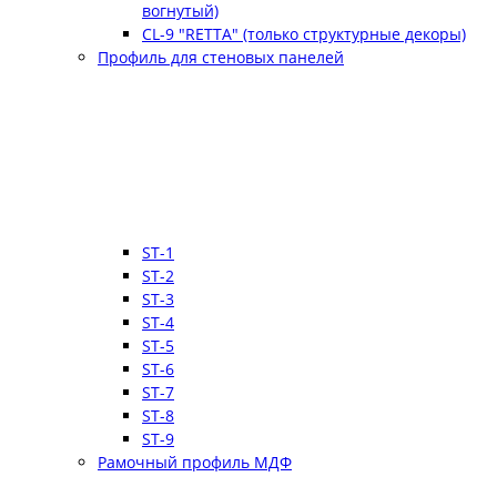
вогнутый)
CL-9 "RETTA" (только структурные декоры)
Профиль для стеновых панелей
ST-1
ST-2
ST-3
ST-4
ST-5
ST-6
ST-7
ST-8
ST-9
Рамочный профиль МДФ