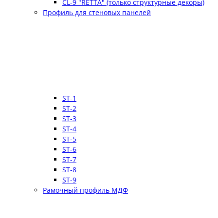
CL-9 "RETTA" (только структурные декоры)
Профиль для стеновых панелей
ST-1
ST-2
ST-3
ST-4
ST-5
ST-6
ST-7
ST-8
ST-9
Рамочный профиль МДФ