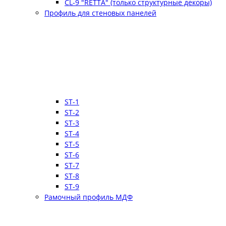
CL-9 "RETTA" (только структурные декоры)
Профиль для стеновых панелей
ST-1
ST-2
ST-3
ST-4
ST-5
ST-6
ST-7
ST-8
ST-9
Рамочный профиль МДФ