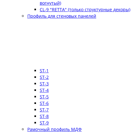
вогнутый)
CL-9 "RETTA" (только структурные декоры)
Профиль для стеновых панелей
ST-1
ST-2
ST-3
ST-4
ST-5
ST-6
ST-7
ST-8
ST-9
Рамочный профиль МДФ