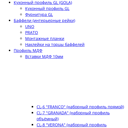
Кухонный профиль GL (GOLA)
Кухонный профиль GL
Фурнитура GL
Баффели (интерьерные рейки)
UNO
PRATO
Монтажные планки
Наклейки на торцы баффелей
Профиль МДФ
Вставки МДФ 10мм
CL-6 "FRANCO" (наборный профиль прямой)
CL-7 "GRANADA" (наборный профиль
объёмный)
CL-8 "VERONA" (наборный профиль