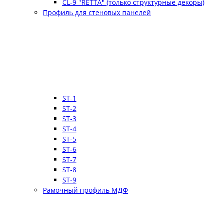
CL-9 "RETTA" (только структурные декоры)
Профиль для стеновых панелей
ST-1
ST-2
ST-3
ST-4
ST-5
ST-6
ST-7
ST-8
ST-9
Рамочный профиль МДФ