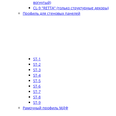
вогнутый)
CL-9 "RETTA" (только структурные декоры)
Профиль для стеновых панелей
ST-1
ST-2
ST-3
ST-4
ST-5
ST-6
ST-7
ST-8
ST-9
Рамочный профиль МДФ