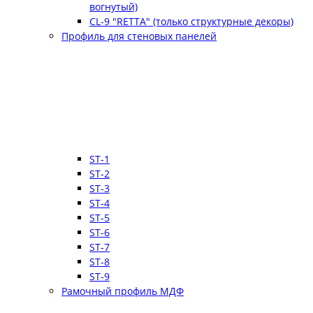
вогнутый)
CL-9 "RETTA" (только структурные декоры)
Профиль для стеновых панелей
ST-1
ST-2
ST-3
ST-4
ST-5
ST-6
ST-7
ST-8
ST-9
Рамочный профиль МДФ