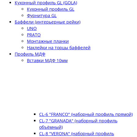
Кухонный профиль GL (GOLA)
Кухонный профиль GL
Фурнитура GL
Баффели (интерьерные рейки)
UNO
PRATO
Монтажные планки
Наклейки на торцы баффелей
Профиль МДФ
Вставки МДФ 10мм
CL-6 "FRANCO" (наборный профиль прямой)
CL-7 "GRANADA" (наборный профиль
объёмный)
CL-8 "VERONA" (наборный профиль