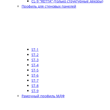
CL-9 "RETTA" (только структурные декоры)
Профиль для стеновых панелей
ST-1
ST-2
ST-3
ST-4
ST-5
ST-6
ST-7
ST-8
ST-9
Рамочный профиль МДФ