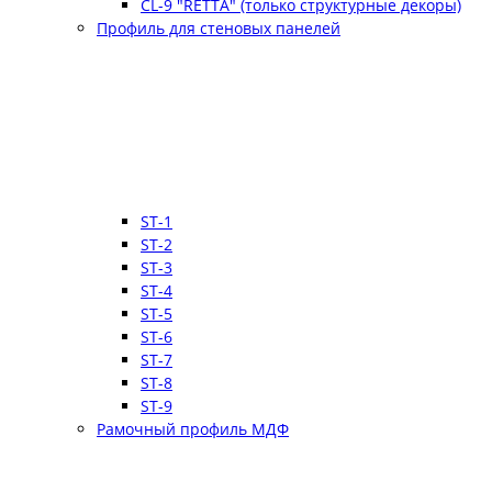
CL-9 "RETTA" (только структурные декоры)
Профиль для стеновых панелей
ST-1
ST-2
ST-3
ST-4
ST-5
ST-6
ST-7
ST-8
ST-9
Рамочный профиль МДФ