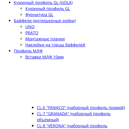
Кухонный профиль GL (GOLA)
Кухонный профиль GL
Фурнитура GL
Баффели (интерьерные рейки)
UNO
PRATO
Монтажные планки
Наклейки на торцы баффелей
Профиль МДФ
Вставки МДФ 10мм
CL-6 "FRANCO" (наборный профиль прямой)
CL-7 "GRANADA" (наборный профиль
объёмный)
CL-8 "VERONA" (наборный профиль