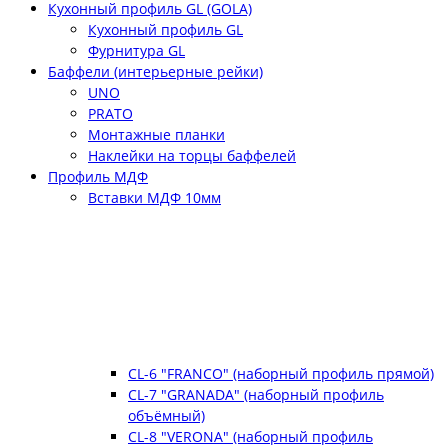
Кухонный профиль GL (GOLA)
Кухонный профиль GL
Фурнитура GL
Баффели (интерьерные рейки)
UNO
PRATO
Монтажные планки
Наклейки на торцы баффелей
Профиль МДФ
Вставки МДФ 10мм
CL-6 "FRANCO" (наборный профиль прямой)
CL-7 "GRANADA" (наборный профиль
объёмный)
CL-8 "VERONA" (наборный профиль