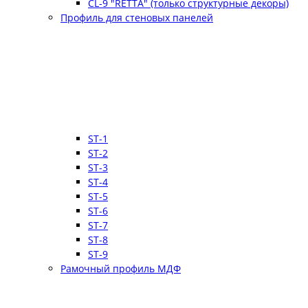
CL-9 "RETTA" (только структурные декоры)
Профиль для стеновых панелей
ST-1
ST-2
ST-3
ST-4
ST-5
ST-6
ST-7
ST-8
ST-9
Рамочный профиль МДФ