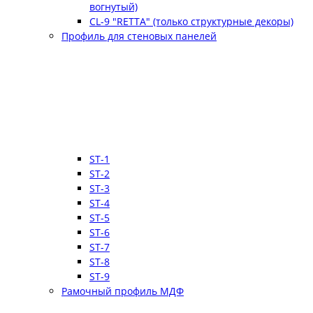
вогнутый)
CL-9 "RETTA" (только структурные декоры)
Профиль для стеновых панелей
ST-1
ST-2
ST-3
ST-4
ST-5
ST-6
ST-7
ST-8
ST-9
Рамочный профиль МДФ