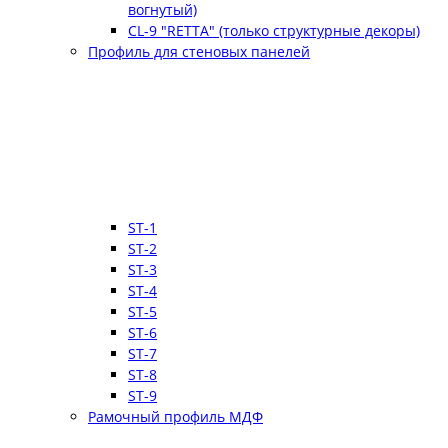
вогнутый)
CL-9 "RETTA" (только структурные декоры)
Профиль для стеновых панелей
ST-1
ST-2
ST-3
ST-4
ST-5
ST-6
ST-7
ST-8
ST-9
Рамочный профиль МДФ