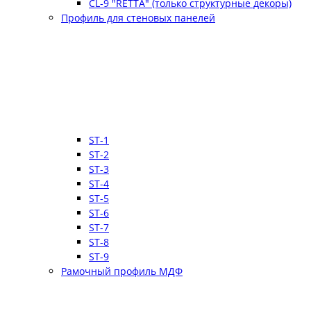
CL-9 "RETTA" (только структурные декоры)
Профиль для стеновых панелей
ST-1
ST-2
ST-3
ST-4
ST-5
ST-6
ST-7
ST-8
ST-9
Рамочный профиль МДФ