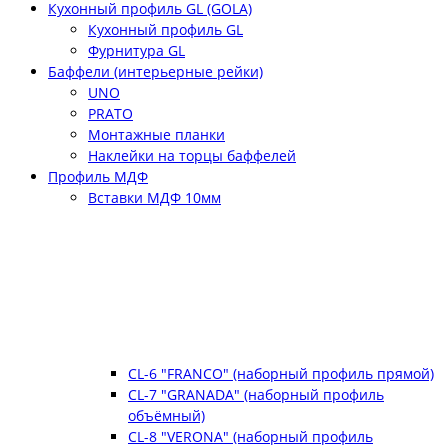
Кухонный профиль GL (GOLA)
Кухонный профиль GL
Фурнитура GL
Баффели (интерьерные рейки)
UNO
PRATO
Монтажные планки
Наклейки на торцы баффелей
Профиль МДФ
Вставки МДФ 10мм
CL-6 "FRANCO" (наборный профиль прямой)
CL-7 "GRANADA" (наборный профиль
объёмный)
CL-8 "VERONA" (наборный профиль