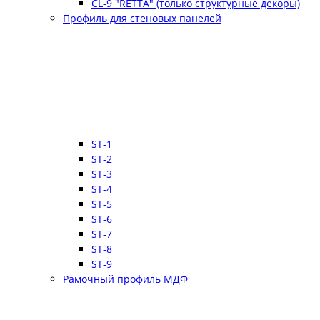
CL-9 "RETTA" (только структурные декоры)
Профиль для стеновых панелей
ST-1
ST-2
ST-3
ST-4
ST-5
ST-6
ST-7
ST-8
ST-9
Рамочный профиль МДФ