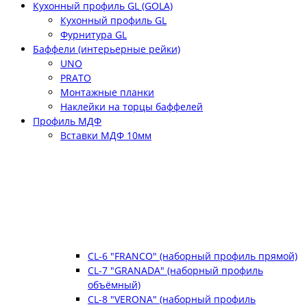
Кухонный профиль GL (GOLA)
Кухонный профиль GL
Фурнитура GL
Баффели (интерьерные рейки)
UNO
PRATO
Монтажные планки
Наклейки на торцы баффелей
Профиль МДФ
Вставки МДФ 10мм
CL-6 "FRANCO" (наборный профиль прямой)
CL-7 "GRANADA" (наборный профиль
объёмный)
CL-8 "VERONA" (наборный профиль