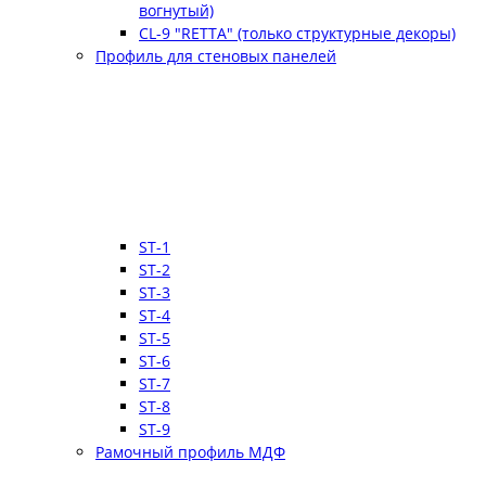
вогнутый)
CL-9 "RETTA" (только структурные декоры)
Профиль для стеновых панелей
ST-1
ST-2
ST-3
ST-4
ST-5
ST-6
ST-7
ST-8
ST-9
Рамочный профиль МДФ