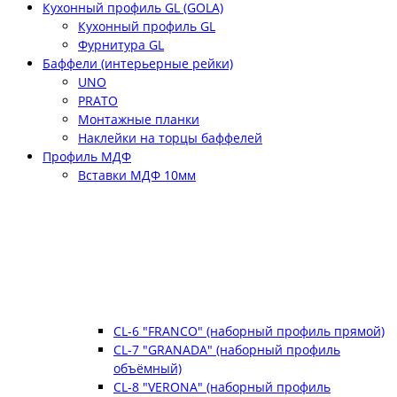
Кухонный профиль GL (GOLA)
Кухонный профиль GL
Фурнитура GL
Баффели (интерьерные рейки)
UNO
PRATO
Монтажные планки
Наклейки на торцы баффелей
Профиль МДФ
Вставки МДФ 10мм
CL-6 "FRANCO" (наборный профиль прямой)
CL-7 "GRANADA" (наборный профиль
объёмный)
CL-8 "VERONA" (наборный профиль