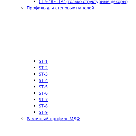
CL-9 "RETTA" (только структурные декоры)
Профиль для стеновых панелей
ST-1
ST-2
ST-3
ST-4
ST-5
ST-6
ST-7
ST-8
ST-9
Рамочный профиль МДФ