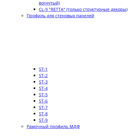
вогнутый)
CL-9 "RETTA" (только структурные декоры)
Профиль для стеновых панелей
ST-1
ST-2
ST-3
ST-4
ST-5
ST-6
ST-7
ST-8
ST-9
Рамочный профиль МДФ