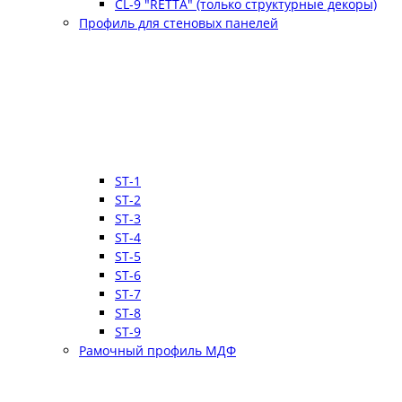
CL-9 "RETTA" (только структурные декоры)
Профиль для стеновых панелей
ST-1
ST-2
ST-3
ST-4
ST-5
ST-6
ST-7
ST-8
ST-9
Рамочный профиль МДФ