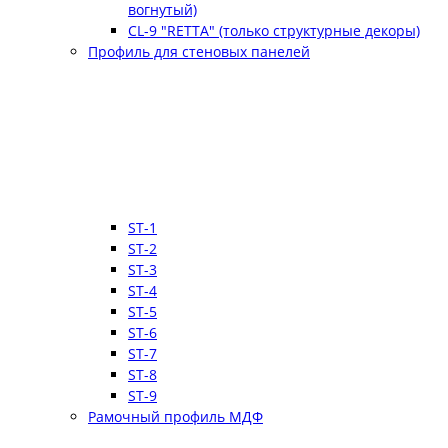
вогнутый)
CL-9 "RETTA" (только структурные декоры)
Профиль для стеновых панелей
ST-1
ST-2
ST-3
ST-4
ST-5
ST-6
ST-7
ST-8
ST-9
Рамочный профиль МДФ