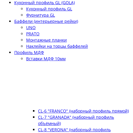
Кухонный профиль GL (GOLA)
Кухонный профиль GL
Фурнитура GL
Баффели (интерьерные рейки)
UNO
PRATO
Монтажные планки
Наклейки на торцы баффелей
Профиль МДФ
Вставки МДФ 10мм
CL-6 "FRANCO" (наборный профиль прямой)
CL-7 "GRANADA" (наборный профиль
объёмный)
CL-8 "VERONA" (наборный профиль