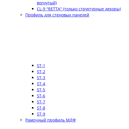
вогнутый)
CL-9 "RETTA" (только структурные декоры)
Профиль для стеновых панелей
ST-1
ST-2
ST-3
ST-4
ST-5
ST-6
ST-7
ST-8
ST-9
Рамочный профиль МДФ