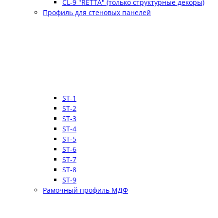
CL-9 "RETTA" (только структурные декоры)
Профиль для стеновых панелей
ST-1
ST-2
ST-3
ST-4
ST-5
ST-6
ST-7
ST-8
ST-9
Рамочный профиль МДФ