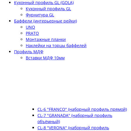
Кухонный профиль GL (GOLA)
Кухонный профиль GL
Фурнитура GL
Баффели (интерьерные рейки)
UNO
PRATO
Монтажные планки
Наклейки на торцы баффелей
Профиль МДФ
Вставки МДФ 10мм
CL-6 "FRANCO" (наборный профиль прямой)
CL-7 "GRANADA" (наборный профиль
объёмный)
CL-8 "VERONA" (наборный профиль