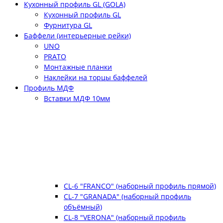
Кухонный профиль GL (GOLA)
Кухонный профиль GL
Фурнитура GL
Баффели (интерьерные рейки)
UNO
PRATO
Монтажные планки
Наклейки на торцы баффелей
Профиль МДФ
Вставки МДФ 10мм
CL-6 "FRANCO" (наборный профиль прямой)
CL-7 "GRANADA" (наборный профиль
объёмный)
CL-8 "VERONA" (наборный профиль