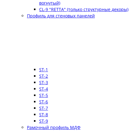
вогнутый)
CL-9 "RETTA" (только структурные декоры)
Профиль для стеновых панелей
ST-1
ST-2
ST-3
ST-4
ST-5
ST-6
ST-7
ST-8
ST-9
Рамочный профиль МДФ