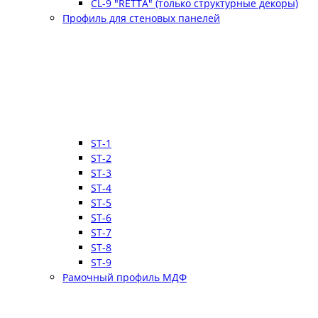
CL-9 "RETTA" (только структурные декоры)
Профиль для стеновых панелей
ST-1
ST-2
ST-3
ST-4
ST-5
ST-6
ST-7
ST-8
ST-9
Рамочный профиль МДФ