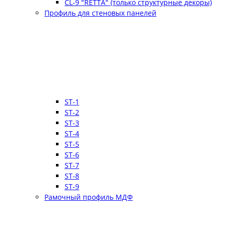
CL-9 "RETTA" (только структурные декоры)
Профиль для стеновых панелей
ST-1
ST-2
ST-3
ST-4
ST-5
ST-6
ST-7
ST-8
ST-9
Рамочный профиль МДФ