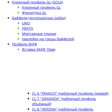
Кухонный профиль GL (GOLA)
Кухонный профиль GL
Фурнитура GL
Баффели (интерьерные рейки)
UNO
PRATO
Монтажные планки
Наклейки на торцы баффелей
Профиль МДФ
Вставки МДФ 10мм
CL-6 "FRANCO" (наборный профиль прямой)
CL-7 "GRANADA" (наборный профиль
объёмный)
CL-8 "VERONA" (наборный профиль