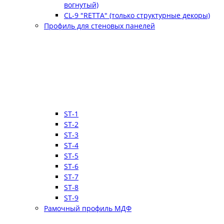
вогнутый)
CL-9 "RETTA" (только структурные декоры)
Профиль для стеновых панелей
ST-1
ST-2
ST-3
ST-4
ST-5
ST-6
ST-7
ST-8
ST-9
Рамочный профиль МДФ