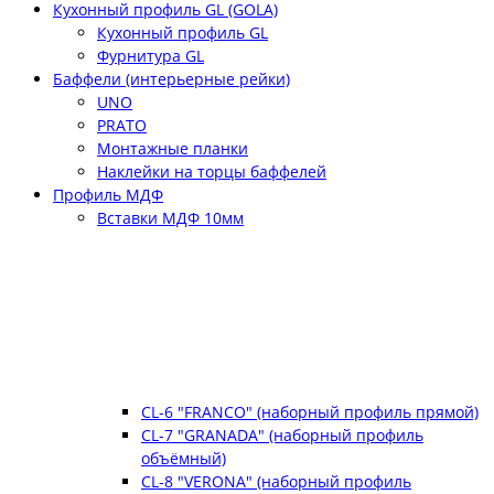
Кухонный профиль GL (GOLA)
Кухонный профиль GL
Фурнитура GL
Баффели (интерьерные рейки)
UNO
PRATO
Монтажные планки
Наклейки на торцы баффелей
Профиль МДФ
Вставки МДФ 10мм
CL-6 "FRANCO" (наборный профиль прямой)
CL-7 "GRANADA" (наборный профиль
объёмный)
CL-8 "VERONA" (наборный профиль