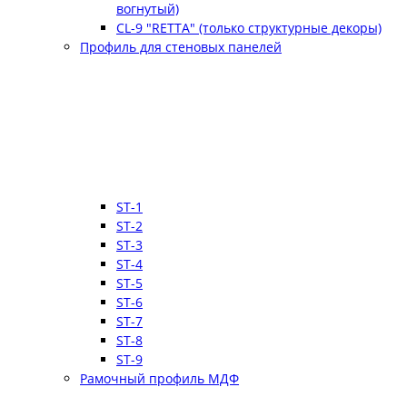
вогнутый)
CL-9 "RETTA" (только структурные декоры)
Профиль для стеновых панелей
ST-1
ST-2
ST-3
ST-4
ST-5
ST-6
ST-7
ST-8
ST-9
Рамочный профиль МДФ