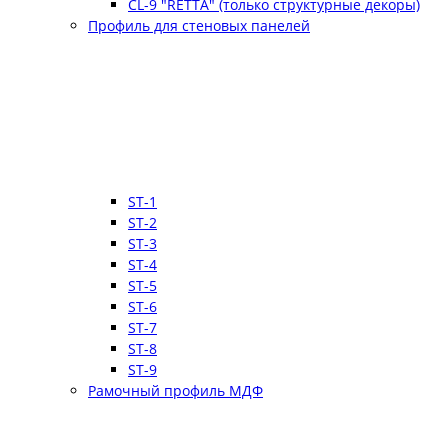
CL-9 "RETTA" (только структурные декоры)
Профиль для стеновых панелей
ST-1
ST-2
ST-3
ST-4
ST-5
ST-6
ST-7
ST-8
ST-9
Рамочный профиль МДФ