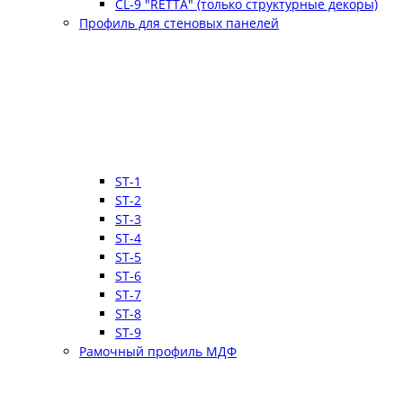
CL-9 "RETTA" (только структурные декоры)
Профиль для стеновых панелей
ST-1
ST-2
ST-3
ST-4
ST-5
ST-6
ST-7
ST-8
ST-9
Рамочный профиль МДФ