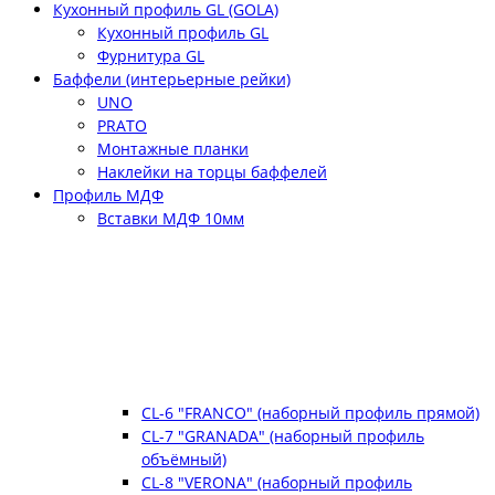
Кухонный профиль GL (GOLA)
Кухонный профиль GL
Фурнитура GL
Баффели (интерьерные рейки)
UNO
PRATO
Монтажные планки
Наклейки на торцы баффелей
Профиль МДФ
Вставки МДФ 10мм
CL-6 "FRANCO" (наборный профиль прямой)
CL-7 "GRANADA" (наборный профиль
объёмный)
CL-8 "VERONA" (наборный профиль