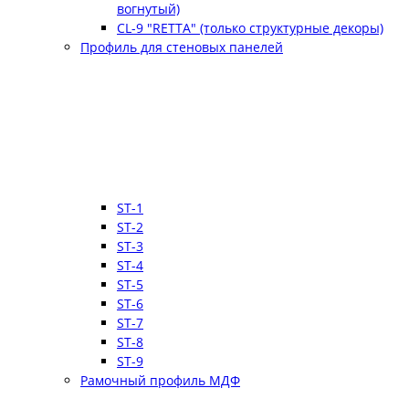
вогнутый)
CL-9 "RETTA" (только структурные декоры)
Профиль для стеновых панелей
ST-1
ST-2
ST-3
ST-4
ST-5
ST-6
ST-7
ST-8
ST-9
Рамочный профиль МДФ