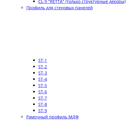
CL-9 "RETTA" (только структурные декоры)
Профиль для стеновых панелей
ST-1
ST-2
ST-3
ST-4
ST-5
ST-6
ST-7
ST-8
ST-9
Рамочный профиль МДФ