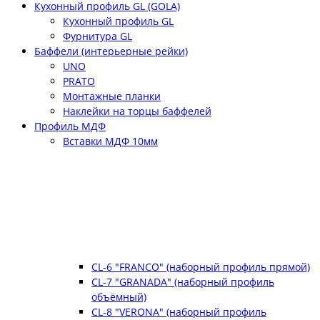
Кухонный профиль GL (GOLA)
Кухонный профиль GL
Фурнитура GL
Баффели (интерьерные рейки)
UNO
PRATO
Монтажные планки
Наклейки на торцы баффелей
Профиль МДФ
Вставки МДФ 10мм
CL-6 "FRANCO" (наборный профиль прямой)
CL-7 "GRANADA" (наборный профиль
объёмный)
CL-8 "VERONA" (наборный профиль