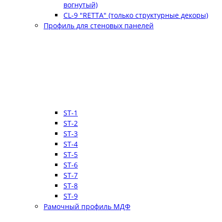
вогнутый)
CL-9 "RETTA" (только структурные декоры)
Профиль для стеновых панелей
ST-1
ST-2
ST-3
ST-4
ST-5
ST-6
ST-7
ST-8
ST-9
Рамочный профиль МДФ