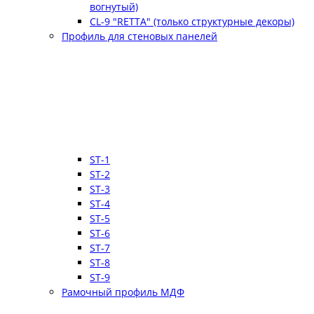
вогнутый)
CL-9 "RETTA" (только структурные декоры)
Профиль для стеновых панелей
ST-1
ST-2
ST-3
ST-4
ST-5
ST-6
ST-7
ST-8
ST-9
Рамочный профиль МДФ