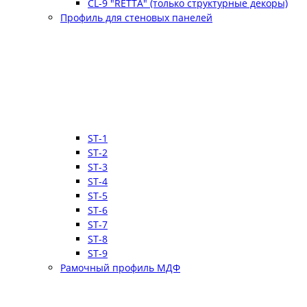
CL-9 "RETTA" (только структурные декоры)
Профиль для стеновых панелей
ST-1
ST-2
ST-3
ST-4
ST-5
ST-6
ST-7
ST-8
ST-9
Рамочный профиль МДФ