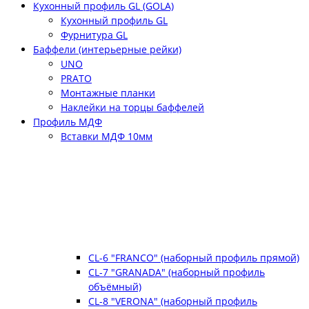
Кухонный профиль GL (GOLA)
Кухонный профиль GL
Фурнитура GL
Баффели (интерьерные рейки)
UNO
PRATO
Монтажные планки
Наклейки на торцы баффелей
Профиль МДФ
Вставки МДФ 10мм
CL-6 "FRANCO" (наборный профиль прямой)
CL-7 "GRANADA" (наборный профиль
объёмный)
CL-8 "VERONA" (наборный профиль