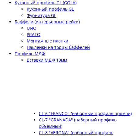
Кухонный профиль GL (GOLA)
Кухонный профиль GL
Фурнитура GL
Баффели (интерьерные рейки)
UNO
PRATO
Монтажные планки
Наклейки на торцы баффелей
Профиль МДФ
Вставки МДФ 10мм
CL-6 "FRANCO" (наборный профиль прямой)
CL-7 "GRANADA" (наборный профиль
объёмный)
CL-8 "VERONA" (наборный профиль