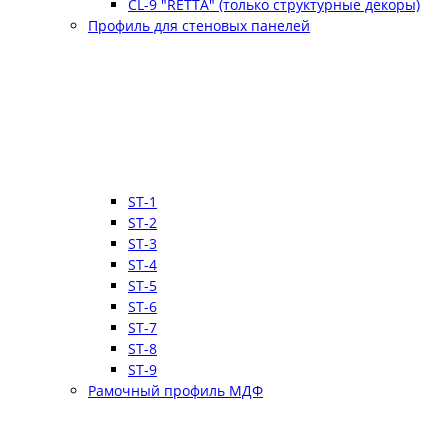
CL-9 "RETTA" (только структурные декоры)
Профиль для стеновых панелей
ST-1
ST-2
ST-3
ST-4
ST-5
ST-6
ST-7
ST-8
ST-9
Рамочный профиль МДФ