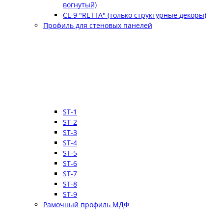
вогнутый)
CL-9 "RETTA" (только структурные декоры)
Профиль для стеновых панелей
ST-1
ST-2
ST-3
ST-4
ST-5
ST-6
ST-7
ST-8
ST-9
Рамочный профиль МДФ