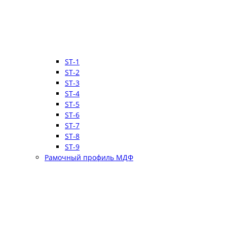
ST-1
ST-2
ST-3
ST-4
ST-5
ST-6
ST-7
ST-8
ST-9
Рамочный профиль МДФ