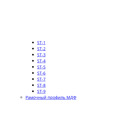
ST-1
ST-2
ST-3
ST-4
ST-5
ST-6
ST-7
ST-8
ST-9
Рамочный профиль МДФ