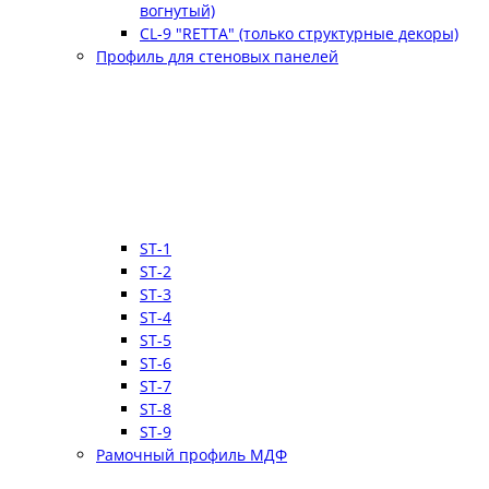
вогнутый)
CL-9 "RETTA" (только структурные декоры)
Профиль для стеновых панелей
ST-1
ST-2
ST-3
ST-4
ST-5
ST-6
ST-7
ST-8
ST-9
Рамочный профиль МДФ