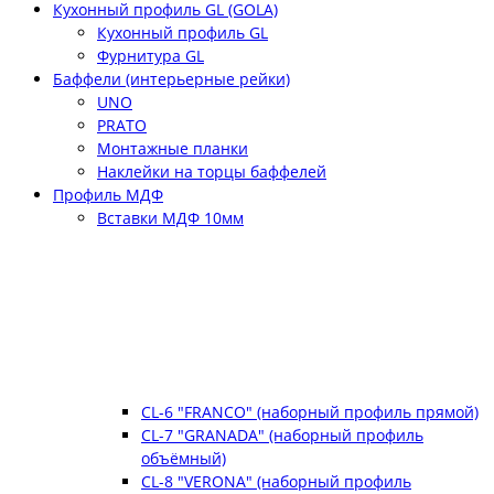
Кухонный профиль GL (GOLA)
Кухонный профиль GL
Фурнитура GL
Баффели (интерьерные рейки)
UNO
PRATO
Монтажные планки
Наклейки на торцы баффелей
Профиль МДФ
Вставки МДФ 10мм
CL-6 "FRANCO" (наборный профиль прямой)
CL-7 "GRANADA" (наборный профиль
объёмный)
CL-8 "VERONA" (наборный профиль