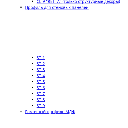
CL-9 "RETTA" (только структурные декоры)
Профиль для стеновых панелей
ST-1
ST-2
ST-3
ST-4
ST-5
ST-6
ST-7
ST-8
ST-9
Рамочный профиль МДФ