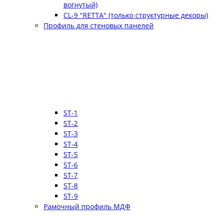
вогнутый)
CL-9 "RETTA" (только структурные декоры)
Профиль для стеновых панелей
ST-1
ST-2
ST-3
ST-4
ST-5
ST-6
ST-7
ST-8
ST-9
Рамочный профиль МДФ