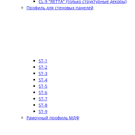
CL-9 "RETTA" (только структурные декоры)
Профиль для стеновых панелей
ST-1
ST-2
ST-3
ST-4
ST-5
ST-6
ST-7
ST-8
ST-9
Рамочный профиль МДФ