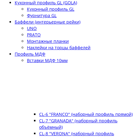
Кухонный профиль GL (GOLA)
Кухонный профиль GL
Фурнитура GL
Баффели (интерьерные рейки)
UNO
PRATO
Монтажные планки
Наклейки на торцы баффелей
Профиль МДФ
Вставки МДФ 10мм
CL-6 "FRANCO" (наборный профиль прямой)
CL-7 "GRANADA" (наборный профиль
объёмный)
CL-8 "VERONA" (наборный профиль