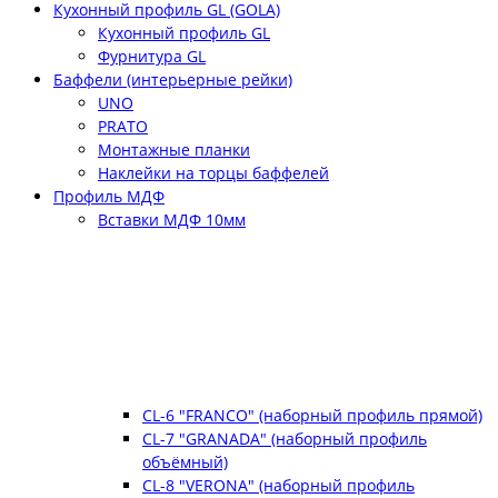
Кухонный профиль GL (GOLA)
Кухонный профиль GL
Фурнитура GL
Баффели (интерьерные рейки)
UNO
PRATO
Монтажные планки
Наклейки на торцы баффелей
Профиль МДФ
Вставки МДФ 10мм
CL-6 "FRANCO" (наборный профиль прямой)
CL-7 "GRANADA" (наборный профиль
объёмный)
CL-8 "VERONA" (наборный профиль