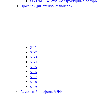
CL-9 "RETTA" (только структурные декоры)
Профиль для стеновых панелей
ST-1
ST-2
ST-3
ST-4
ST-5
ST-6
ST-7
ST-8
ST-9
Рамочный профиль МДФ