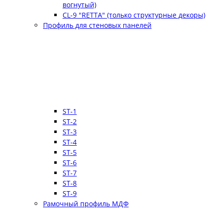
вогнутый)
CL-9 "RETTA" (только структурные декоры)
Профиль для стеновых панелей
ST-1
ST-2
ST-3
ST-4
ST-5
ST-6
ST-7
ST-8
ST-9
Рамочный профиль МДФ